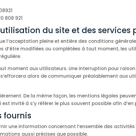
08921
20 808 921
tilisation du site et des services
que l’acceptation pleine et entière des conditions générale
les d’être modifiées ou complétées à tout moment, les util
régulière.
out moment aux utilisateurs. Une interruption pour raiso
i s’efforcera alors de communiquer préalablement aux util
gulièrement. De la même façon, les mentions légales peuve
 est invité à s’y référer le plus souvent possible afin d’e
 fournis
urnir une information concernant l’ensemble des activités 
ormations aussi précises que possible.