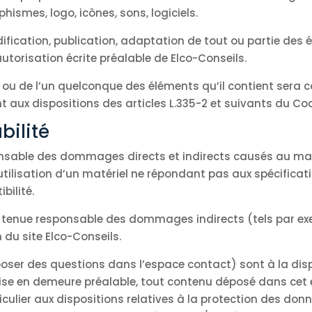
hismes, logo, icônes, sons, logiciels.
ification, publication, adaptation de tout ou partie des 
 autorisation écrite préalable de Elco-Conseils.
e ou de l’un quelconque des éléments qu’il contient sera
aux dispositions des articles L.335-2 et suivants du Code 
bilité
nsable des dommages directs et indirects causés au matéri
l’utilisation d’un matériel ne répondant pas aux spécificat
bilité.
e tenue responsable des dommages indirects (tels par ex
 du site Elco-Conseils.
poser des questions dans l’espace contact) sont à la disp
mise en demeure préalable, tout contenu déposé dans cet 
ticulier aux dispositions relatives à la protection des don