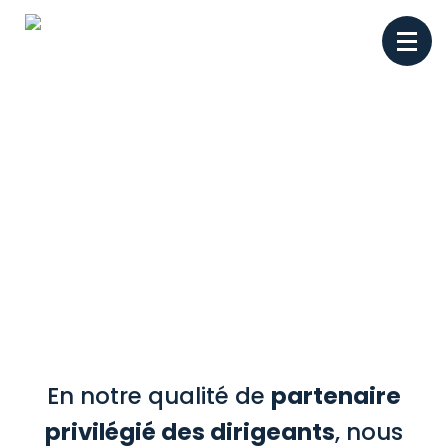
Découvrir Elco
Conseils
Disponibilité – Conseils –
Réactivité – Accompagnement
personnalisé
En notre qualité de
partenaire
privilégié des dirigeants
, nous